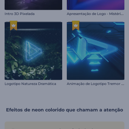
A
presentação de Logo - Mistério Neon
Intro 3D Pixelada
A
nimação de Logotipo Tremor Neon
Logotipo Natureza Dramática
Efeitos de neon colorido que chamam a atenção