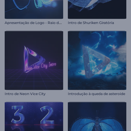
A
presentação de Logo - Raio de Luz Veloz
Intro de Shuriken Giratória
Intro de Neon Vice City
Introdução à queda de asteroide