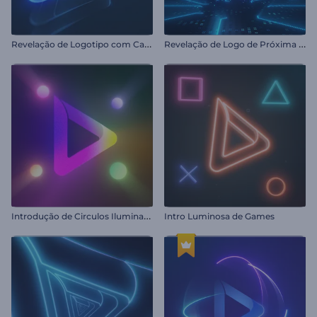
R
evelação de Logotipo com Camadas Brilhantes
R
evelação de Logo de Próxima Geração
I
ntrodução de Circulos Iluminados
Intro Luminosa de Games