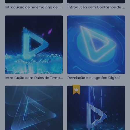
I
ntrodução de redemoinho de energia neon
I
ntrodução com Contornos de Neon
I
ntrodução com Raios de Tempestade
Revelação de Logotipo Digital