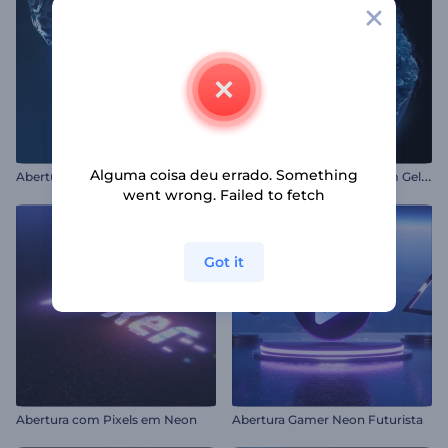
Alguma coisa deu errado. Something
A
presentação de Logo com Gelo Derretendo
Abertura com Água Cristalina
went wrong. Failed to fetch
Got it
Abertura com Pixels em Neon
Abertura Gamer Neon Futurista