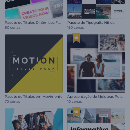
P
acote de Títulos Dinâmicos Fortes
Pacote de Tipografia Nítida
80 cenas
150 cenas
A
presentação de Molduras Polaroid
Pacote de Títulos em Movimento
70 cenas
10 cenas