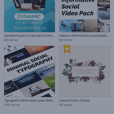
A
presentação Corporativa Dinâmica
V
ídeos Informativos para Redes Sociais
60 cenas
60 cenas
T
ipografia Minimalista para Redes Sociais
Galeria Fotos Florais
200 cenas
20 cenas