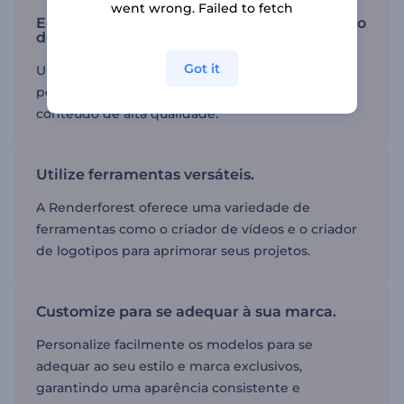
went wrong. Failed to fetch
Economize tempo com modelos de portfólio
de vídeo.
Got it
Usar modelos pode economizar tempo,
permitindo que você se concentre em criar
conteúdo de alta qualidade.
Utilize ferramentas versáteis.
A Renderforest oferece uma variedade de
ferramentas como o criador de vídeos e o criador
de logotipos para aprimorar seus projetos.
Customize para se adequar à sua marca.
Personalize facilmente os modelos para se
adequar ao seu estilo e marca exclusivos,
garantindo uma aparência consistente e