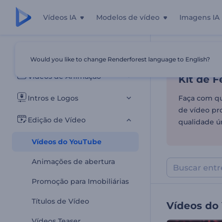
Vídeos IA
Modelos de vídeo
Imagens IA
Kit de F
Todos os templates
Would you like to change Renderforest language to English?
Início
Templa
Vídeos de Animação
Kit de 
Intros e Logos
Faça com qu
de vídeo pr
Edição de Vídeo
qualidade ú
Vídeos do YouTube
Animações de abertura
Promoção para Imobiliárias
Títulos de Vídeo
Vídeos do
Vídeos Teaser