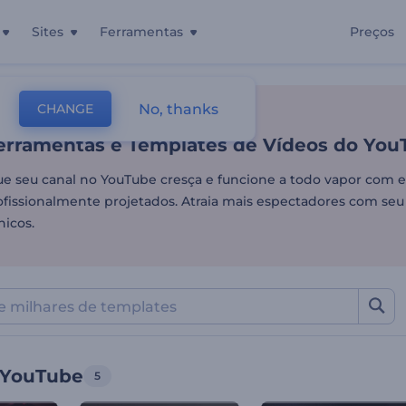
Sites
Ferramentas
Preços
erramentas e Templates de
No, thanks
CHANGE
tes
Edição De Vídeo
Vídeos Do YouTube
Ferramentas e Templates de Vídeos do Yo
e seu canal no YouTube cresça e funcione a todo vapor com 
ofissionalmente projetados. Atraia mais espectadores com seu 
nicos.
 YouTube
5