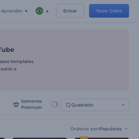
Aprender
Entrar
Teste Grátis
 Vídeos do YouTube
uTube
esses templates
estilo e
Somente
Quadrado
Premium
Ordenar por
:
Populares