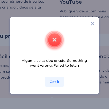
YouTube
e seu número de inscritos
 criando vídeos de alta
Publique vídeos com mais
frequência no YouTube e cri
com seus inscritos.
u processo de edição de vídeos
ácil de usar
Vídeos de aparênci
Alguma coisa deu errado. Something
profissional
went wrong. Failed to fetch
xtos, músicas, efeitos e
Torne seu conteúdo em víd
 em seus vídeos e
envolvente, aumentando o
 produto final em poucos
Got it
reconhecimento da sua mar