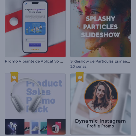
P
romo Vibrante de Aplicativo Móvel
S
lideshow de Partículas Esmaecentes
20 cenas