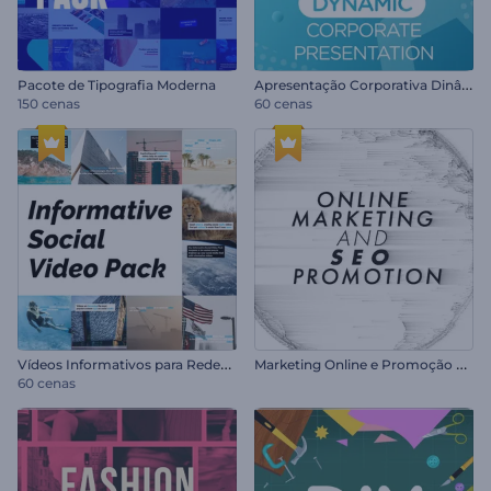
A
presentação Corporativa Dinâmica
Pacote de Tipografia Moderna
150 cenas
60 cenas
V
ídeos Informativos para Redes Sociais
M
arketing Online e Promoção SEO
60 cenas