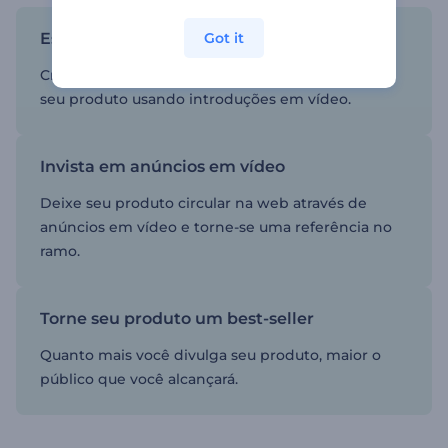
Estimule a demanda pelo seu produto
Got it
Crie um senso de familiaridade e confiança com
seu produto usando introduções em vídeo.
Invista em anúncios em vídeo
Deixe seu produto circular na web através de
anúncios em vídeo e torne-se uma referência no
ramo.
Torne seu produto um best-seller
Quanto mais você divulga seu produto, maior o
público que você alcançará.