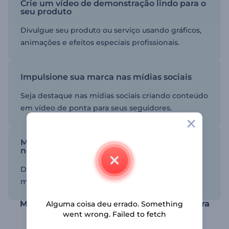
Crie um vídeo de demonstração lindo para o
seu produto
Divulgue seu produto ou serviço usando gráficos,
animações e efeitos especiais profissionais.
Impulsione sua marca nas mídias sociais
Seja destaque nas mídias sociais criando conteúdo
em vídeo de ponta para seus seguidores.
Modelos animados para qualquer ramo de
negócios
De assistência médica e agricultura a negócios e
marketing, temos o modelo ideal para você! նա
Mostre para impressionar, impressione para
Alguma coisa deu errado. Something
vender!
went wrong. Failed to fetch