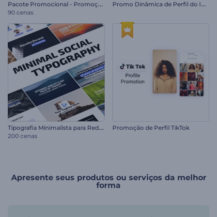
P
acote Promocional - Promoção de Produtos
P
romo Dinâmica de Perfil do Instagram
90 cenas
T
ipografia Minimalista para Redes Sociais
Promoção de Perfil TikTok
200 cenas
Apresente seus produtos ou serviços da melhor
forma