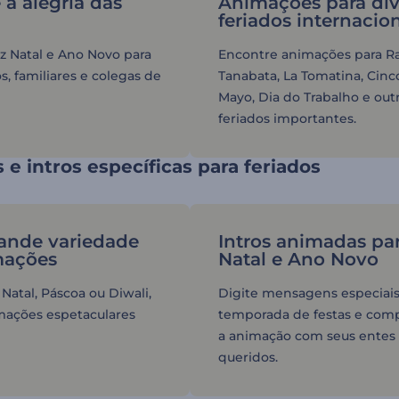
 a alegria das
Animações para div
feriados internacio
iz Natal e Ano Novo para
Encontre animações para R
, familiares e colegas de
Tanabata, La Tomatina, Cinc
Mayo, Dia do Trabalho e out
feriados importantes.
e intros específicas para feriados
ande variedade
Intros animadas pa
mações
Natal e Ano Novo
 Natal, Páscoa ou Diwali,
Digite mensagens especiais
ações espetaculares
temporada de festas e comp
a animação com seus entes
queridos.