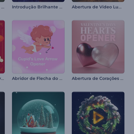
Introdução de Ovo de Páscoa Rachado
Introdução Brilhante para a Noite do Ramadã
Abertura de Vídeo Luminosa para o Ramadã
Promoção de Ano Novo Chinês
Abridor de Flecha do Amor de Cupido
Abertura de Corações para o Dia dos Namorados