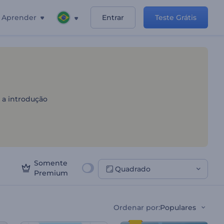
Aprender
Entrar
Teste Grátis
ados e Viagens
 a introdução
Somente
Quadrado
Premium
Ordenar por
:
Populares