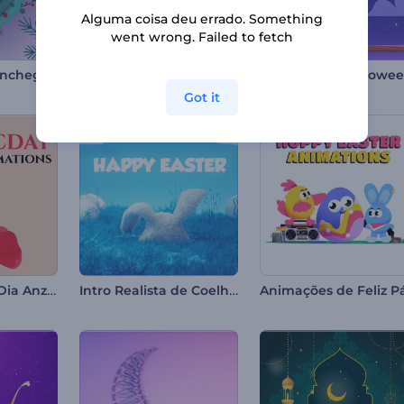
Alguma coisa deu errado. Something
went wrong. Failed to fetch
Introdução aconchegante de Ano Novo
Abertura de Bolas de Árvore de Natal
Got it
Animações do Dia Anzac
Intro Realista de Coelhinho da Páscoa