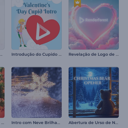
ões Florais do 8 de Março
Introdução do Cupido para o Dia dos Namorados
Revelação de Logo de Corações de Dia dos Namorados
Introdução Festiva da Bola de Natal
Intro com Neve Brilhante
Abertura de Urso de Natal