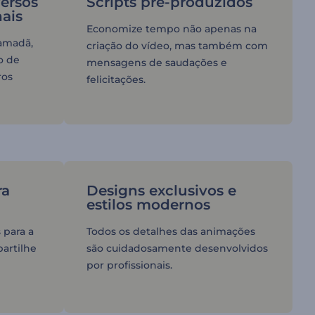
ersos
Scripts pré-produzidos
nais
Economize tempo não apenas na
amadã,
criação do vídeo, mas também com
o de
mensagens de saudações e
ros
felicitações.
ra
Designs exclusivos e
estilos modernos
 para a
Todos os detalhes das animações
artilhe
são cuidadosamente desenvolvidos
por profissionais.