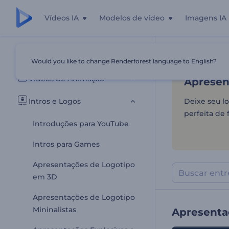
Vídeos IA
Modelos de vídeo
Imagens IA
Apresent
Todos os templates
Would you like to change Renderforest language to English?
Início
Templa
Vídeos de Animação
Apresen
Intros e Logos
Deixe seu l
perfeita de 
Introduções para YouTube
Intros para Games
Apresentações de Logotipo
em 3D
Apresentações de Logotipo
Mininalistas
Apresenta