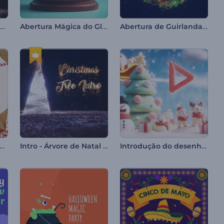
Introdução de Árvore com Partículas Brilhantes
Abertura Mágica do Globo de Neve
Abertura de Guirlanda de Natal
ertura de Bolas de Natal
Intro - Árvore de Natal Reluzente
Introdução do desenho animado de Natal alegre