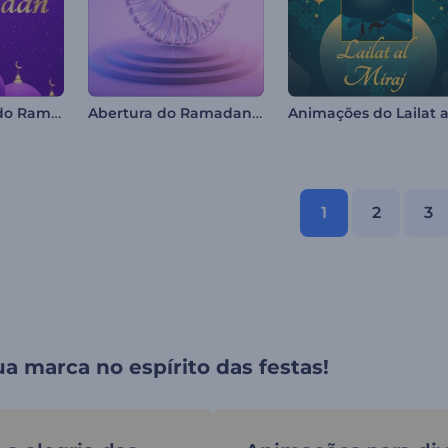
Intro Vibrante do Ramadã
Abertura do Ramadan com Cristal
1
2
3
a marca no espírito das festas!