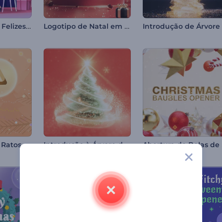
Cumprimentos Felizes do Dia dos Namorados
Logotipo de Natal em Vermelho Rubi
Introdução aos Ratos Alegres de Natal
Introdução à Árvore de Natal Brilhante
Ab