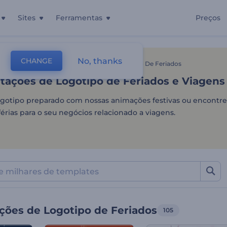
Sites
Ferramentas
Preços
ações de Logotipo de Feri
No, thanks
CHANGE
tes
Intros E Logos
Apresentações De Logotipo De Feriados
tações de Logotipo de Feriados e Viagens
ogotipo preparado com nossas animações festivas ou encontre
férias para o seu negócios relacionado a viagens.
ções de Logotipo de Feriados
105