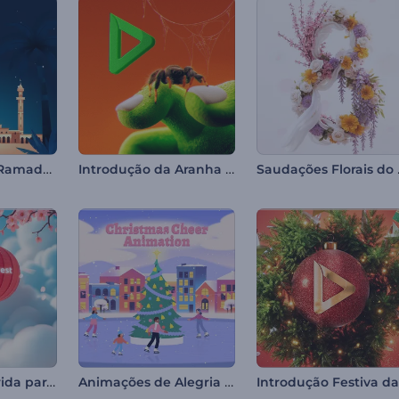
Saudações de Ramadã - Mensagem de Abertura
Introdução da Aranha de Halloween
Saudaç
Introdução Florida para o Ano Novo Chinês
Animações de Alegria de Natal