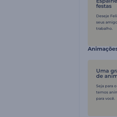
Espalhe
festas
Deseje Fel
seus amigos
trabalho.
Animações 
Uma gr
de ani
Seja para o
temos anim
para você.