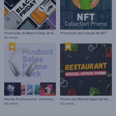
P
romoção da Black Friday de Reels
Promoção de Coleção de NFT
30 cenas
P
acote Promocional - Promoção de Produtos
P
romo de Ofertas Especiais de Restaurante
90 cenas
40 cenas