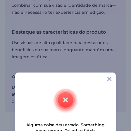
combinar com sua visão e identidade de marca—
não é necessário ter experiência em edição.
Destaque as características do produto
Use visuais de alta qualidade para destacar os
benefícios da sua marca enquanto mantém uma
imagem estética.
Aumente o engajamento
Desperte o interesse do seu público com vídeos
atraentes que permitem explorar todos os
detalhes da sua marca.
Economize tempo usando um modelo de
demonstração de produto
Alguma coisa deu errado. Something
went wrong. Failed to fetch