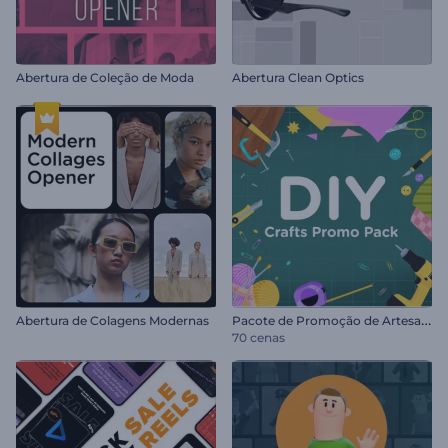
Abertura de Coleção de Moda
Abertura Clean Optics
P
acote de Promoção de Artesanato Faça Você Mesmo
Abertura de Colagens Modernas
70 cenas