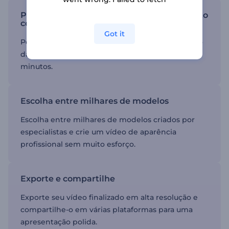
Personalize seu modelo de vídeo de produto
com facilidade
Got it
Personalize seu vídeo para combinar com o estilo
da sua marca ajustando cores, texto e visuais em
minutos.
Escolha entre milhares de modelos
Escolha entre milhares de modelos criados por
especialistas e crie um vídeo de aparência
profissional sem muito esforço.
Exporte e compartilhe
Exporte seu vídeo finalizado em alta resolução e
compartilhe-o em várias plataformas para uma
apresentação polida.