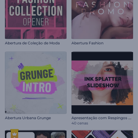
Abertura de Coleção de Moda
Abertura Fashion
A
presentação com Respingos de Tinta
Abertura Urbana Grunge
40 cenas