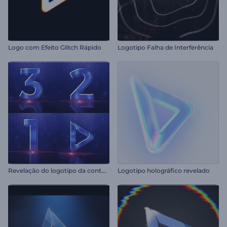
Logo com Efeito Glitch Rápido
Logotipo Falha de Interferência
R
evelação do logotipo da contagem regressiva
Logotipo holográfico revelado