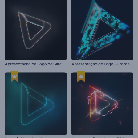
A
presentação de Logo de Glitch Piscante
A
presentação de Logo - Cromático