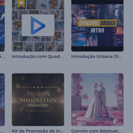
Abertura quadros cinéticos
Introdução com Quadros Deslizantes
Introdução Urbana Dinâmica
Intro com Neve Brilhante
Kit de Promoção de Indicação para Prêmios
Convite com Estatuetas de Casamento