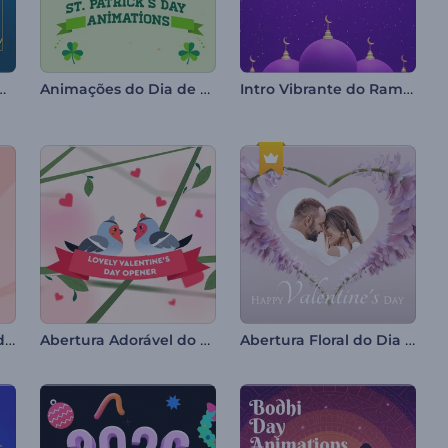
mado do Ramadã
Animações do Dia de São Patrício
Intro Vibrante do Ramadã
Vídeo de Celebração do Maha Shivratri
Abertura Adorável do Dia dos Namorados
Abertura Floral do Dia dos Namorados