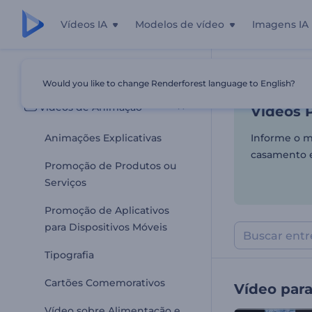
Vídeos IA
Modelos de vídeo
Imagens IA
Vídeos P
Todos os templates
Would you like to change Renderforest language to English?
Início
Templa
Vídeos de Animação
Vídeos 
Animações Explicativas
Informe o m
casamento e
Promoção de Produtos ou
Serviços
Promoção de Aplicativos
para Dispositivos Móveis
Tipografia
Cartões Comemorativos
Vídeo para
Vídeo sobre Alimentação e