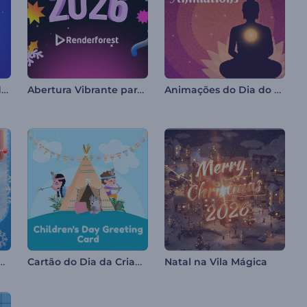
Reels de Celebração do Hanucá
Abertura Vibrante para o Natal
Animações do Dia do Bodhi
stiva de Natal com Pinball
Cartão do Dia da Criança
Natal na Vila Mágica