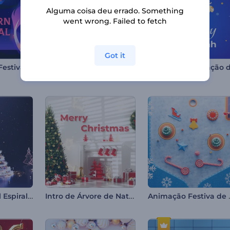
Alguma coisa deu errado. Something
went wrong. Failed to fetch
Got it
Animações do Festival das Lanternas
Animações de Shabbat Shalom
9 cenas
Árvore de Natal Espiral Mágica
Intro de Árvore de Natal Decorada
Animação Fe