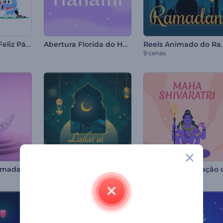
Animações de Feliz Páscoa
Abertura Florida do Hanami
Reels Ani
9 cenas
Abertura do Ramadan com Cristal
Animações do Lailat al Miraj