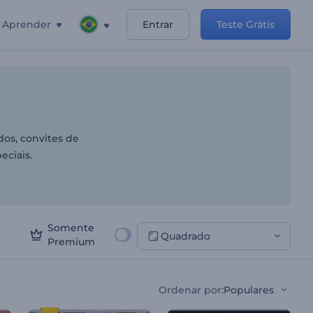
Aprender
Entrar
Teste Grátis
Feriados
dos, convites de
eciais.
Somente
Quadrado
Premium
Ordenar por
:
Populares