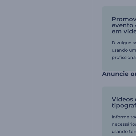
Promov
evento
em víd
Divulgue s
usando um
profissional
Anuncie o
Vídeos
tipograf
Informe to
necessário
usando te