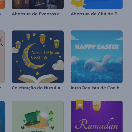
Ghostly Halloween Opener
Abertura de Eventos com Batida
Abertura de Chá de Bebê
Animações do Dia Anzac
Celebração do Nuzul Al-Quran
Intro Realista de Coelhinho da Páscoa