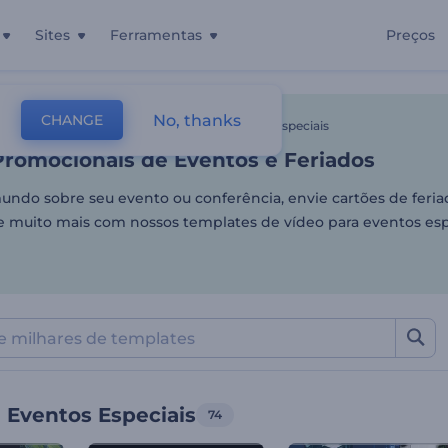
Sites
Ferramentas
Preços
romocionais de Eventos e 
No, thanks
CHANGE
tes
Vídeos De Animação
Vídeo Para Eventos Especiais
Promocionais de Eventos e Feriados
undo sobre seu evento ou conferência, envie cartões de feria
 muito mais com nossos templates de vídeo para eventos esp
 Eventos Especiais
74