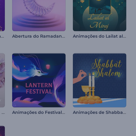
Intro Vibrante do Ramadã
Abertura do Ramadan com Cristal
Animações do Lailat al Miraj
Abertura Floral do Dia dos Namorados
Animações do Festival das Lanternas
Animações de Shabbat Shalom