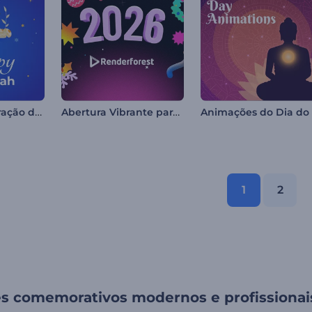
Reels de Celebração do Hanucá
Abertura Vibrante para o Natal
1
2
es comemorativos modernos e profissionai