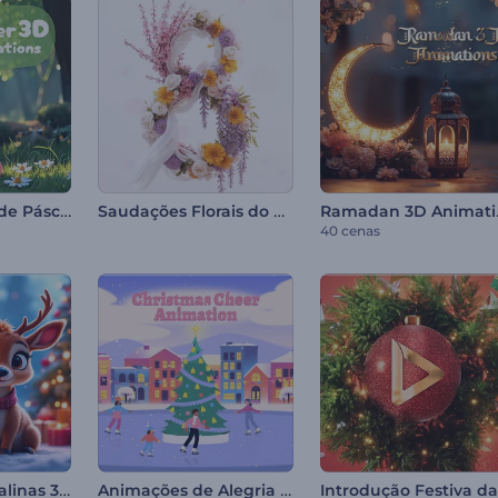
Animações 3D de Páscoa
Saudações Florais do 8 de Março
Rama
40 cenas
Saudações Natalinas 3D Alegres
Animações de Alegria de Natal