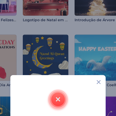
Cumprimentos Felizes do Dia dos Namorados
Logotipo de Natal em Vermelho Rubi
Animações do Dia Anzac
Celebração do Nuzul Al-Quran