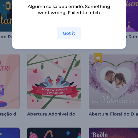
Alguma coisa deu errado. Something
went wrong. Failed to fetch
Got it
Reels Animado do Ramadã
Animações do Dia de São Patrício
Vídeo de Celebração do Maha Shivratri
Abertura Adorável do Dia dos Namorados