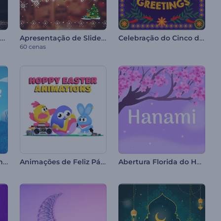
Introdução de Árvore com Partículas Brilhantes
Apresentação de Slides de Natal
Celebração do Cinco de Mayo
60 cenas
Intro Realista de Coelhinho da Páscoa
Animações de Feliz Páscoa
Abertura Florida do Hanami