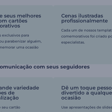
e seus melhores
Cenas ilustradas
om cartões
profissionalmente
rativos
Cada um de nossos templat
 exclusivos para
comemorativos foi criado p
ou parabenizar alguém,
especialistas.
omemorar uma ocasião
comunicação com seus seguidores
ande variedade
Dê um toque pesso
ões de
divertido a qualque
lização
ocasião
e seu cartão
Use apresentações de slides