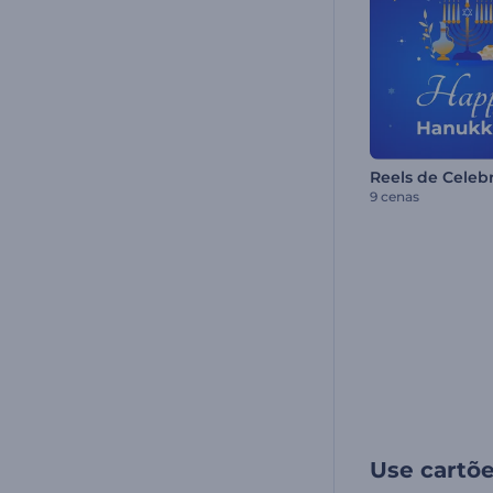
9 cenas
Use cartõ