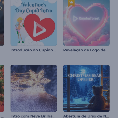
dan 3D Animations
Introdução do Cupido para o Dia dos Namorados
Revelação de Logo de Corações de Dia dos Namorados
Introdução Festiva da Bola de Natal
Intro com Neve Brilhante
Abertura de Urso de Natal