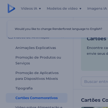
Vídeos IA
Modelos de vídeo
Imagens IA
Cartões
Todos os templates
Would you like to change Renderforest language to English?
Início
Templa
Vídeos de Animação
Cartões
Animações Explicativas
Encontre ca
envie seus 
Promoção de Produtos ou
Serviços
Promoção de Aplicativos
para Dispositivos Móveis
Tipografia
Cartões Comemorativos
Cartões C
Vídeo sobre Alimentação e