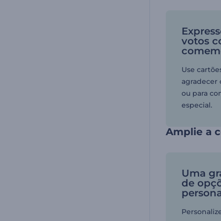
Express
votos c
comemo
Use cartões
agradecer 
ou para c
especial.
Amplie a 
Uma gr
de opç
persona
Personaliz