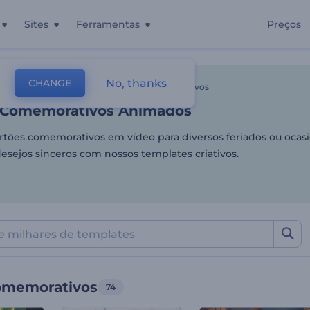
Sites
Ferramentas
Preços
 Comemorativos Animados
No, thanks
CHANGE
tes
Vídeos De Animação
Cartões Comemorativos
 Comemorativos Animados
rtões comemorativos em vídeo para diversos feriados ou ocasi
desejos sinceros com nossos templates criativos.
omemorativos
74