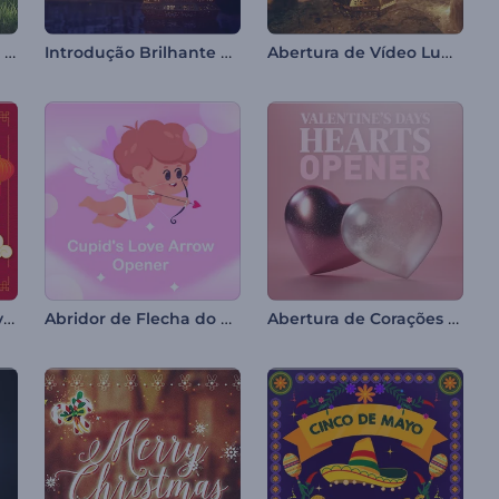
Introdução de Ovo de Páscoa Rachado
Introdução Brilhante para a Noite do Ramadã
Abertura de Vídeo Luminosa para o Ramadã
Promoção de Ano Novo Chinês
Abridor de Flecha do Amor de Cupido
Abertura de Corações para o Dia dos Namorados