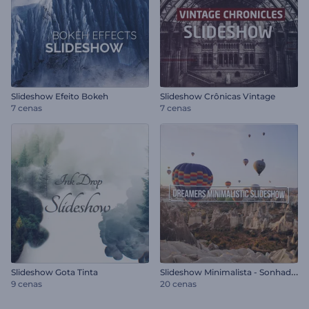
Slideshow Efeito Bokeh
Slideshow Crônicas Vintage
7 cenas
7 cenas
S
lideshow Minimalista - Sonhadores
Slideshow Gota Tinta
9 cenas
20 cenas