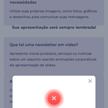
necessidades
Utilize suas próprias imagens, como fotos, gráficos
e desenhos, para comunicar suas mensagens.
Sua apresentação será sempre lembrada!
Que tal uma newsletter em vídeo?
Apresente novos produtos, serviços ou notícias
sobre um assunto usando animações corporativas
de apresentação de slides.
Apresente sua empresa com clareza
Conte sobre as missões e valores da sua empresa
com apresentações de slides animados e
interativos.