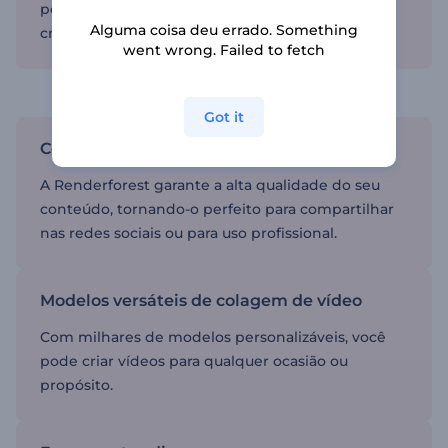
permitindo que você se concentre na parte
Alguma coisa deu errado. Something
criativa em vez de começar do zero.
went wrong. Failed to fetch
Capture a atenção do seu público
Got it
Colagens de vídeo de alta qualidade
A Renderforest garante a alta qualidade do seu
conteúdo, tornando-o perfeito para compartilhar
nas redes sociais ou para uso profissional.
Modelos versáteis de colagem de vídeo
Com milhares de modelos personalizáveis, você
pode criar vídeos para qualquer ocasião ou
propósito.