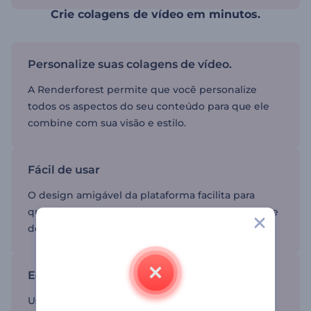
Crie colagens de vídeo em minutos.
Personalize suas colagens de vídeo.
A Renderforest permite que você personalize
todos os aspectos do seu conteúdo para que ele
combine com sua visão e estilo.
Fácil de usar
O design amigável da plataforma facilita para
qualquer pessoa criar projetos sem a necessidade
de habilidades de edição.
Economize tempo
Usar modelos prontos economiza muito tempo,