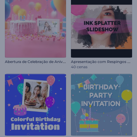
A
bertura de Celebração de Aniversário
A
presentação com Respingos de Tinta
40 cenas