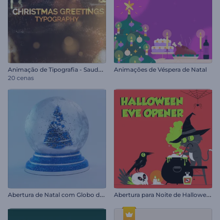
A
nimação de Tipografia - Saudações de Natal
Animações de Véspera de Natal
20 cenas
A
bertura de Natal com Globo de Neve
A
bertura para Noite de Halloween