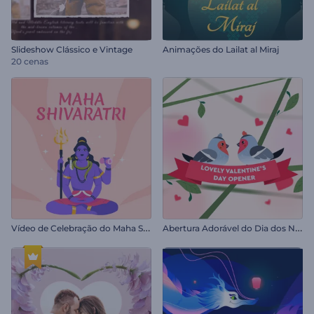
Slideshow Clássico e Vintage
Animações do Lailat al Miraj
20 cenas
V
ídeo de Celebração do Maha Shivratri
A
bertura Adorável do Dia dos Namorados