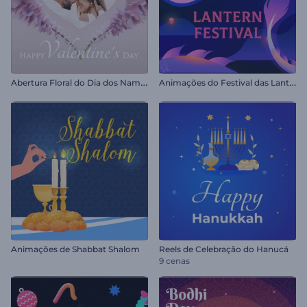
A
bertura Floral do Dia dos Namorados
A
nimações do Festival das Lanternas
Animações de Shabbat Shalom
Reels de Celebração do Hanucá
9 cenas