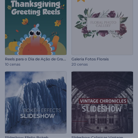
R
eels para o Dia de Ação de Graças
Galeria Fotos Florais
10 cenas
20 cenas
Slideshow Efeito Bokeh
Slideshow Crônicas Vintage