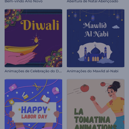
Bem-vindo Ano Novo
Abertura de Natal Abençoado
A
nimações de Celebração do Diwali
Animações do Mawlid al-Nabi