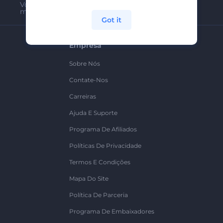
Você pode cancelar a inscrição a qualquer
momento
Got it
Empresa
Sobre Nós
Contate-Nos
Carreiras
Ajuda E Suporte
Programa De Afiliados
Políticas De Privacidade
Termos E Condições
Mapa Do Site
Política De Parceria
Programa De Embaixadores