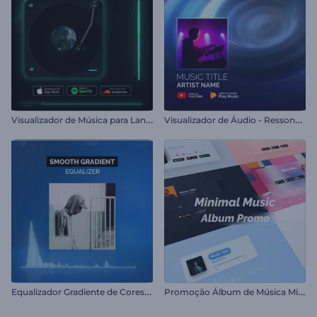
V
isualizador de Música para Lançamentos
V
isualizador de Áudio - Ressonância Sonora
E
qualizador Gradiente de Cores Suave
P
romoção Álbum de Música Minimalista