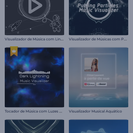
V
isualizador de Música com Linhas Cósmicas
V
isualizador de Músicas com Partículas
T
ocador de Música com Luzes Escuras
Visualizador Musical Aquático