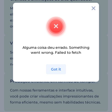
Minimalismo não significa básico, então cada
elemento dos nossos visualizadores criará uma
experiência musical única para você e seus
ouvintes.
Versatilidade para qualquer músico
Alguma coisa deu errado. Something
Seja você um músico, um produtor ou um
went wrong. Failed to fetch
entusiasta de música com um canal pessoal,
nossos visualizadores são perfeitos para todos.
Got it
Produção eficiente em termos de tempo.
Com nossas ferramentas e interface intuitivas,
você pode criar visualizações impressionantes de
forma eficiente, mesmo sem habilidades técnicas.