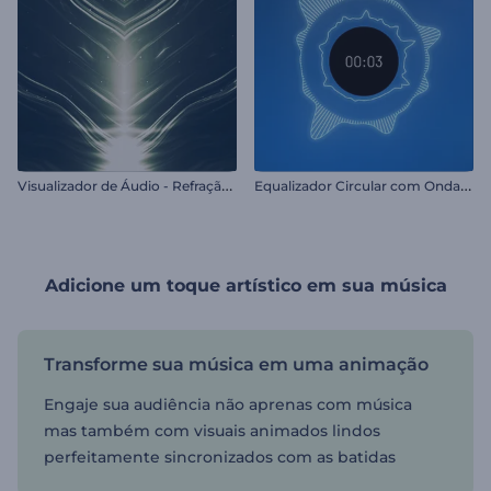
V
isualizador de Áudio - Refração Rítmica
E
qualizador Circular com Ondas Sonoras
Adicione um toque artístico em sua música
Transforme sua música em uma animação
Engaje sua audiência não aprenas com música
mas também com visuais animados lindos
perfeitamente sincronizados com as batidas