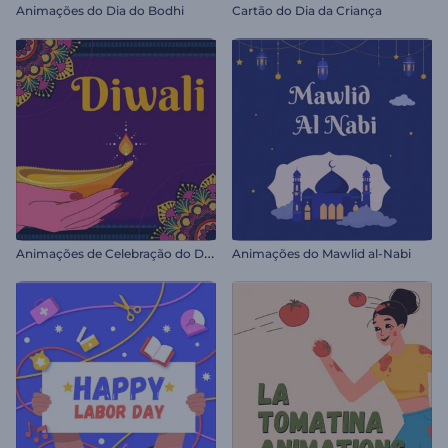
Animações do Dia do Bodhi
Cartão do Dia da Criança
A
nimações de Celebração do Diwali
Animações do Mawlid al-Nabi