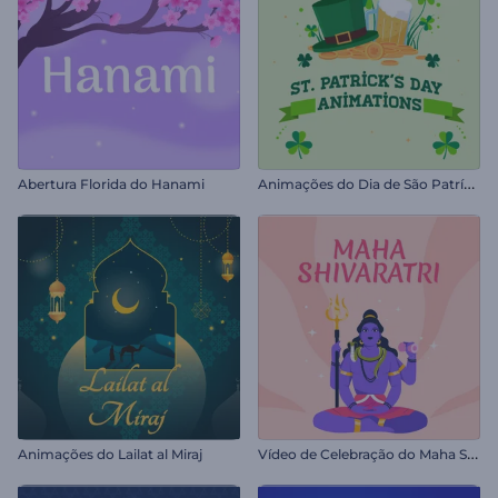
A
nimações do Dia de São Patrício
Abertura Florida do Hanami
V
ídeo de Celebração do Maha Shivratri
Animações do Lailat al Miraj