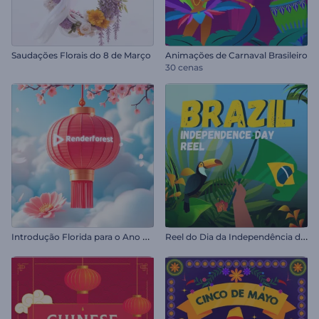
Saudações Florais do 8 de Março
Animações de Carnaval Brasileiro
30 cenas
I
ntrodução Florida para o Ano Novo Chinês
R
eel do Dia da Independência do Brasil