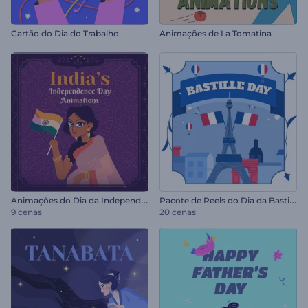
Cartão do Dia do Trabalho
Animações de La Tomatina
A
nimações do Dia da Independência da Índia
P
acote de Reels do Dia da Bastilha
9 cenas
20 cenas