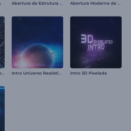
Abertura de Estrutura Mecânica
Abertura Moderna de Cubos de Vidro
h
Apresentação de Logo - Onda com Estilhaços de Vidro
Intro Universo Realístico
Intro 3D Pixelada