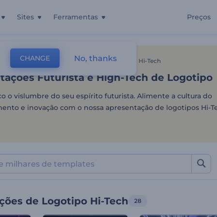
Sites
Ferramentas
Preços
ações Futurista e High-Te
No, thanks
CHANGE
tes
Intros E Logos
Apresentações De Logotipo Hi-Tech
tações Futurista e High-Tech de Logotipo
o o vislumbre do seu espírito futurista. Alimente a cultura do
ento e inovação com o nossa apresentação de logotipos Hi-T
ções de Logotipo Hi-Tech
28