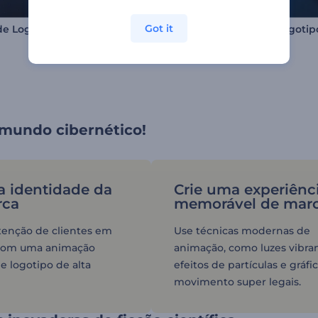
Got it
Apresentação de Logo - Circuito Digital
Animação Logotipo Globo Digital
mundo cibernético!
a identidade da
Crie uma experiênc
rca
memorável de mar
enção de clientes em
Use técnicas modernas de
 com uma animação
animação, como luzes vibran
e logotipo de alta
efeitos de partículas e gráf
movimento super legais.