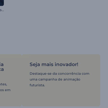
Animação de Logotipo Tremor Neon
ia
Seja mais inovador!
ca
Destaque-se da concorrência com
uma campanha de animação
tes,
futurista.
icos em