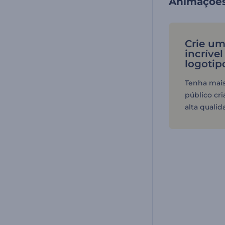
Animações 
Crie um
incrível
logotip
Tenha mais
público cr
alta qualid