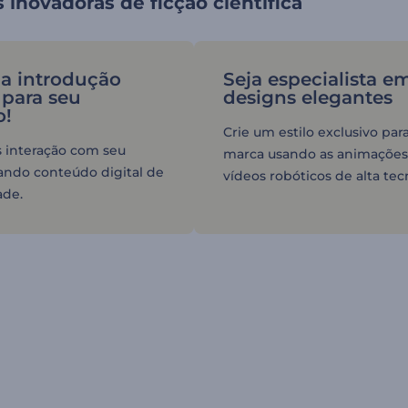
inovadoras de ficção científica
a introdução
Seja especialista e
 para seu
designs elegantes
o!
Crie um estilo exclusivo par
 interação com seu
marca usando as animações
iando conteúdo digital de
vídeos robóticos de alta tec
ade.