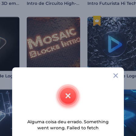
Intro de Círculo 3D em Camadas
Intro de Circuito High-Tech
Intro Futurista Hi Tec
Apresentação de Logo de Glitch Piscante
Intro com Blocos de Mosaico
Alguma coisa deu errado. Something
went wrong. Failed to fetch