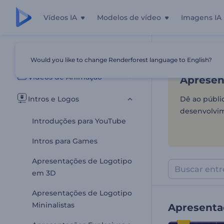
Vídeos IA
Modelos de vídeo
Imagens IA
Apresent
Todos os templates
Would you like to change Renderforest language to English?
Início
Templa
Vídeos de Animação
Apresen
Intros e Logos
Dê ao públic
desenvolvim
Introduções para YouTube
Intros para Games
Apresentações de Logotipo
em 3D
Apresentações de Logotipo
Mininalistas
Apresenta