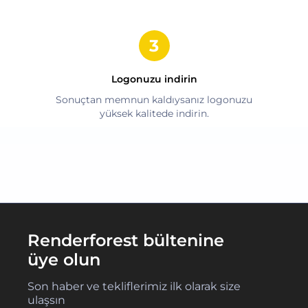
Logonuzu indirin
Sonuçtan memnun kaldıysanız logonuzu
yüksek kalitede indirin.
Renderforest bültenine
üye olun
Son haber ve tekliflerimiz ilk olarak size
ulaşsın