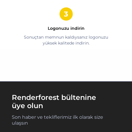
Logonuzu indirin
Sonuçtan memnun kaldıysanız logonuzu
yüksek kalitede indirin.
Renderforest bültenine
üye olun
Son haber ve tekliflerimiz ilk olarak size
ulaşsın