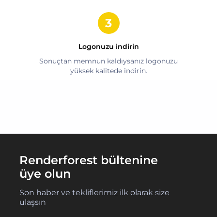
Logonuzu indirin
Sonuçtan memnun kaldıysanız logonuzu
yüksek kalitede indirin.
Renderforest bültenine
üye olun
Son haber ve tekliflerimiz ilk olarak size
ulaşsın