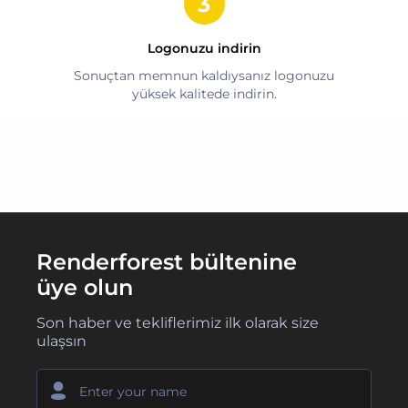
Logonuzu indirin
Sonuçtan memnun kaldıysanız logonuzu
yüksek kalitede indirin.
Renderforest bültenine
üye olun
Son haber ve tekliflerimiz ilk olarak size
ulaşsın