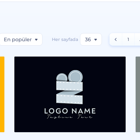
En popüler
Her sayfada
36
1