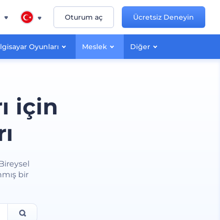
n
Oturum aç
Ücretsiz Deneyin
lgisayar Oyunları
Meslek
Diğer
ı için
rı
 Bireysel
nmış bir