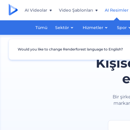
AI Videolar
Video Şablonları
AI Resimler
Tümü
Sektör
Hizmetler
Spor
Would you like to change Renderforest language to English?
Kişis
e
Bir şirk
markanı