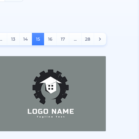
...
13
14
15
16
17
...
28