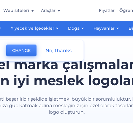
Web siteleri
Araçlar
Fiyatlar
Öğre
Yiyecek ve İçecekler
Doğa
Hayvanlar
Bi
No, thanks
CHANGE
el marka çalışmalar
n iyi meslek logola
eti başarılı bir şekilde işletmek, büyük bir sorumluluktur.
za güç katmak adına mesleğiniz için özel olarak tasarla
logo oluşturun.