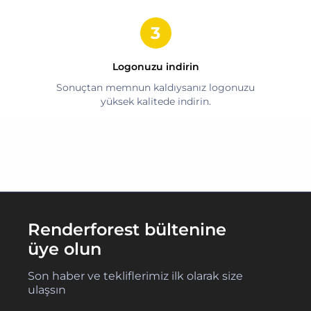
Logonuzu indirin
Sonuçtan memnun kaldıysanız logonuzu
yüksek kalitede indirin.
Renderforest bültenine
üye olun
Son haber ve tekliflerimiz ilk olarak size
ulaşsın