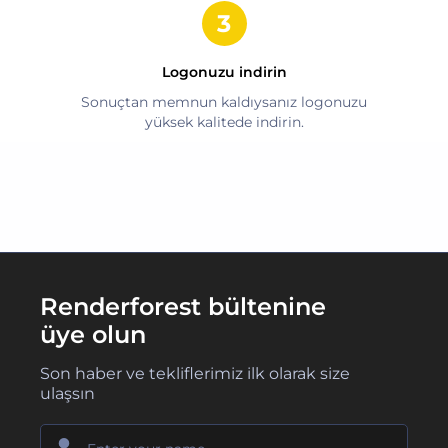
Logonuzu indirin
Sonuçtan memnun kaldıysanız logonuzu
yüksek kalitede indirin.
Renderforest bültenine
üye olun
Son haber ve tekliflerimiz ilk olarak size
ulaşsın