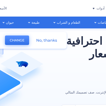
أدوات
الأسع
اضات
الطعام و الشراب
طبيعة
حيوان
احترافية
No, thanks
CHANGE
عار
لإنترنت. صف تصميمك المثالي