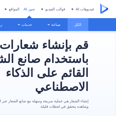
فيديوهات AI
قوالب الفيديو
صور AI
المواقع
الكل
صناعة
خدمات
ري
قم بإنشاء شعارات 
باستخدام صانع الش
القائم على الذكاء
الاصطناعي
إنشاء الشعار هي عملية سريعة وسهلة مع صانع الشعار عبر ا
وشاهده يتحقق في لحظات قليلة.