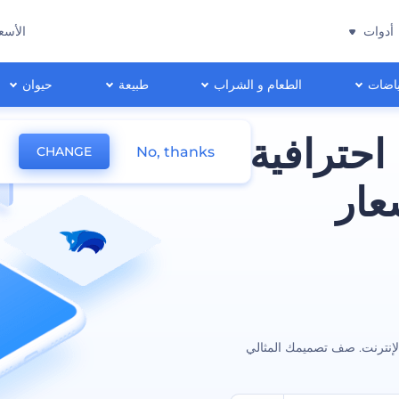
أدوات
الأسع
اضات
الطعام و الشراب
طبيعة
حيوان
احترافية
No, thanks
CHANGE
عار
لإنترنت. صف تصميمك المثالي