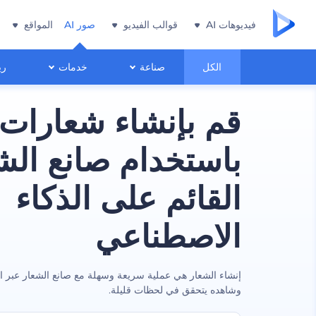
فيديوهات AI
قوالب الفيديو
صور AI
المواقع
الكل
صناعة
خدمات
ري
قم بإنشاء شعارات 
باستخدام صانع الش
القائم على الذكاء
الاصطناعي
إنشاء الشعار هي عملية سريعة وسهلة مع صانع الشعار عبر ا
وشاهده يتحقق في لحظات قليلة.