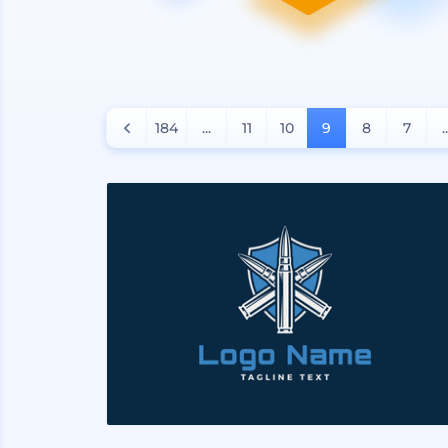
184
...
11
10
9
8
7
.