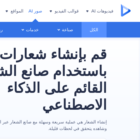
فيديوهات AI
قوالب الفيديو
صور AI
المواقع
الكل
صناعة
خدمات
ري
قم بإنشاء شعارات 
باستخدام صانع الش
القائم على الذكاء
الاصطناعي
إنشاء الشعار هي عملية سريعة وسهلة مع صانع الشعار عبر ا
وشاهده يتحقق في لحظات قليلة.