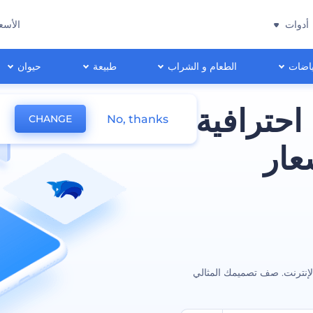
أدوات
الأسع
اضات
الطعام و الشراب
طبيعة
حيوان
احترافية
No, thanks
CHANGE
عار
لإنترنت. صف تصميمك المثالي