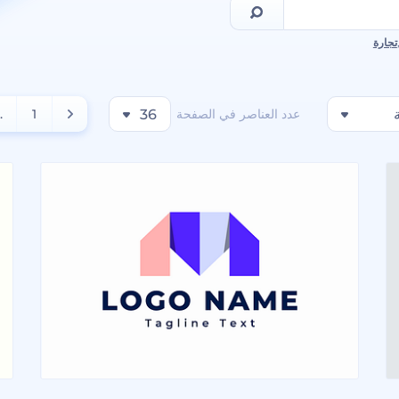
تجارة
عدد العناصر في الصفحة
36
1
..