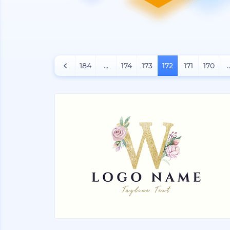
184
...
174
173
172
171
170
.