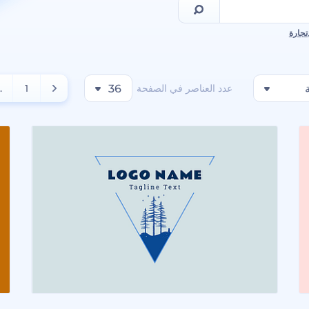
تجارة
عدد العناصر في الصفحة
36
1
..