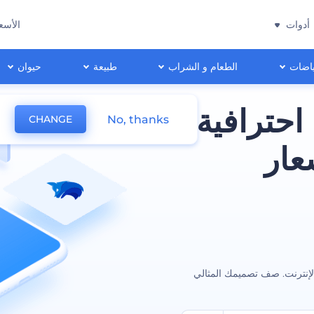
أدوات
الأسع
اضات
الطعام و الشراب
طبيعة
حيوان
احترافية
No, thanks
CHANGE
عار
لإنترنت. صف تصميمك المثالي