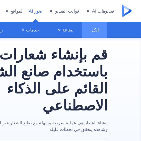
فيديوهات AI
قوالب الفيديو
صور AI
المواقع
الكل
صناعة
خدمات
ري
قم بإنشاء شعارات 
باستخدام صانع الش
القائم على الذكاء
الاصطناعي
إنشاء الشعار هي عملية سريعة وسهلة مع صانع الشعار عبر ا
وشاهده يتحقق في لحظات قليلة.