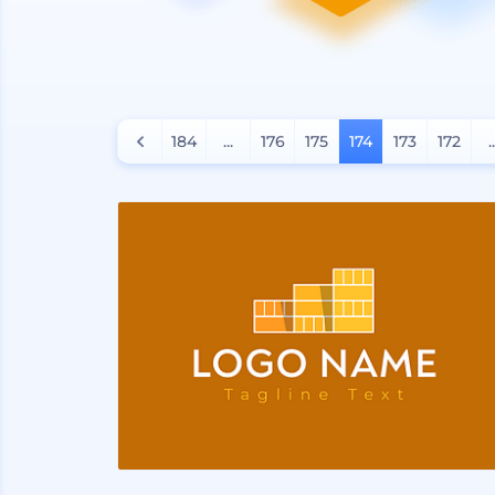
184
...
176
175
174
173
172
.