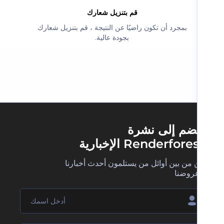
‫قم بتنزيل شعارك‬
‫بمجرد أن تكون راضيًا عن النتيجة ، قم بتنزيل شعارك
بجودة عالية.‬
ضم إلى نشرة
Renderfore الإخبارية
 من بين أوائل من يستلمون أحدث أخبارنا
روضنا