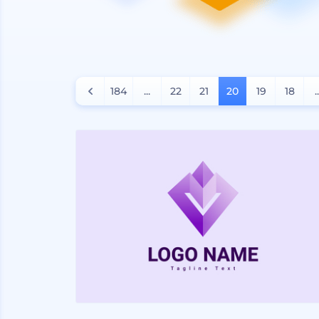
184
...
22
21
20
19
18
.