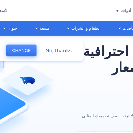
أدوات
الأسع
اضات
الطعام و الشراب
طبيعة
حيوان
احترافية
No, thanks
CHANGE
عار
لإنترنت. صف تصميمك المثالي