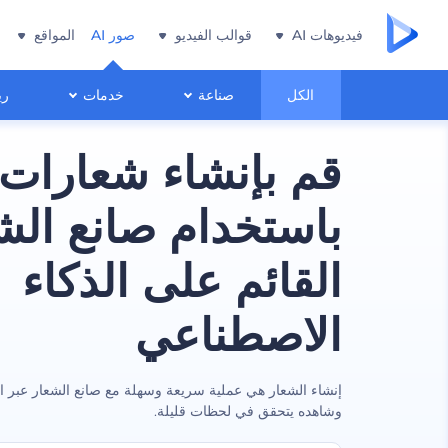
فيديوهات AI
قوالب الفيديو
صور AI
المواقع
الكل
صناعة
خدمات
ري
قم بإنشاء شعارات 
باستخدام صانع الش
القائم على الذكاء
الاصطناعي
إنشاء الشعار هي عملية سريعة وسهلة مع صانع الشعار عبر ا
وشاهده يتحقق في لحظات قليلة.