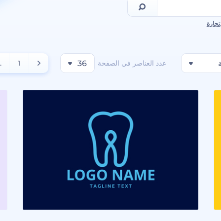
تجارة
عدد العناصر في الصفحة
36
1
..