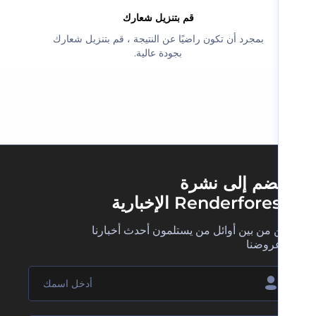
‫قم بتنزيل شعارك‬
‫بمجرد أن تكون راضيًا عن النتيجة ، قم بتنزيل شعارك
بجودة عالية.‬
ضم إلى نشرة
Renderfore الإخبارية
 من بين أوائل من يستلمون أحدث أخبارنا
روضنا