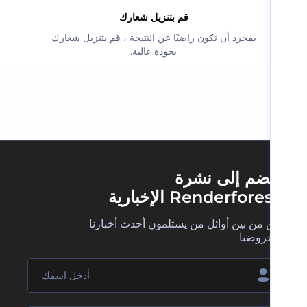
‫قم بتنزيل شعارك‬
‫بمجرد أن تكون راضيًا عن النتيجة ، قم بتنزيل شعارك
بجودة عالية.‬
ضم إلى نشرة
Renderfore الإخبارية
 من بين أوائل من يستلمون أحدث أخبارنا
روضنا