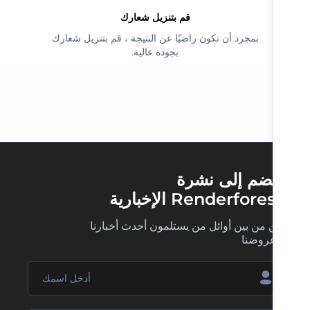
‫قم بتنزيل شعارك‬
‫بمجرد أن تكون راضيًا عن النتيجة ، قم بتنزيل شعارك
بجودة عالية.‬
ضم إلى نشرة
Renderfore الإخبارية
 من بين أوائل من يستلمون أحدث أخبارنا
روضنا