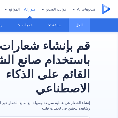
فيديوهات AI
قوالب الفيديو
صور AI
المواقع
الكل
صناعة
خدمات
ري
قم بإنشاء شعارات 
باستخدام صانع الش
القائم على الذكاء
الاصطناعي
إنشاء الشعار هي عملية سريعة وسهلة مع صانع الشعار عبر ا
وشاهده يتحقق في لحظات قليلة.