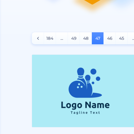
184
...
49
48
47
46
45
.