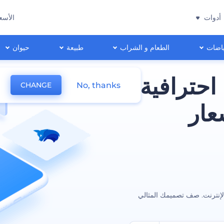
أدوات
الأسع
اضات
الطعام و الشراب
طبيعة
حيوان
احترافية
No, thanks
CHANGE
عار
لإنترنت. صف تصميمك المثالي