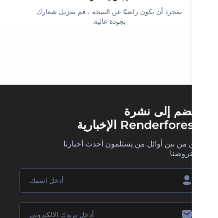
‫بمجرد أن تكون راضيًا عن النتيجة ، قم بتنزيل شعارك
بجودة عالية.‬
ضم إلى نشرة
Renderfore الإخبارية
 من بين أوائل من يستلمون أحدث أخبارنا
روضنا