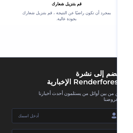
‫قم بتنزيل شعارك‬
‫بمجرد أن تكون راضيًا عن النتيجة ، قم بتنزيل شعارك
بجودة عالية.‬
ضم إلى نشرة
Renderfore الإخبارية
 من بين أوائل من يستلمون أحدث أخبارنا
روضنا