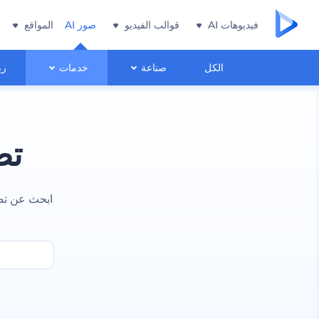
فيديوهات AI
قوالب الفيديو
صور AI
المواقع
الكل
صناعة
خدمات
ري
تص
ابحث عن تص