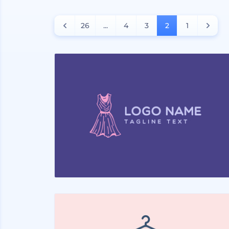
26
...
4
3
2
1