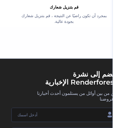
‫قم بتنزيل شعارك‬
‫بمجرد أن تكون راضيًا عن النتيجة ، قم بتنزيل شعارك
بجودة عالية.‬
ضم إلى نشرة
Renderfore الإخبارية
 من بين أوائل من يستلمون أحدث أخبارنا
روضنا