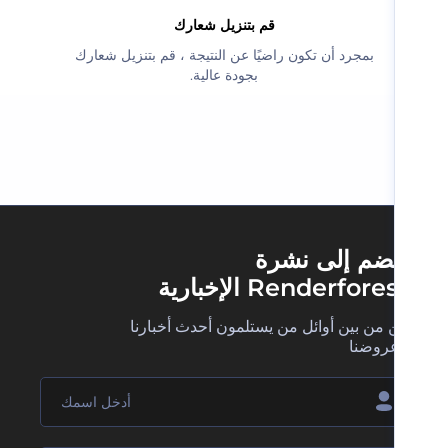
‫قم بتنزيل شعارك‬
‫بمجرد أن تكون راضيًا عن النتيجة ، قم بتنزيل شعارك
بجودة عالية.‬
ضم إلى نشرة
Renderfore الإخبارية
 من بين أوائل من يستلمون أحدث أخبارنا
روضنا