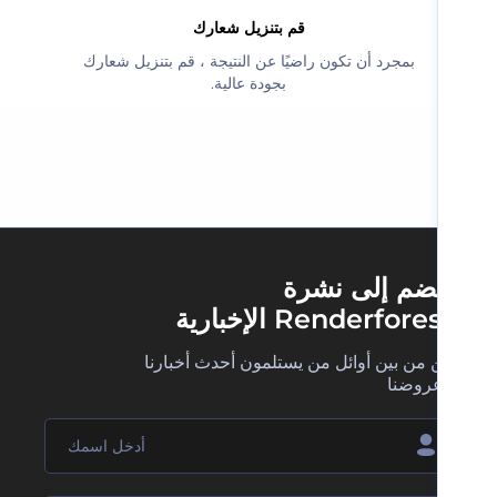
‫قم بتنزيل شعارك‬
‫بمجرد أن تكون راضيًا عن النتيجة ، قم بتنزيل شعارك
بجودة عالية.‬
ضم إلى نشرة
Renderfore الإخبارية
 من بين أوائل من يستلمون أحدث أخبارنا
روضنا