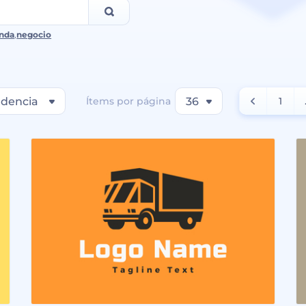
nda
,
negocio
dencia
Ítems por página
36
1