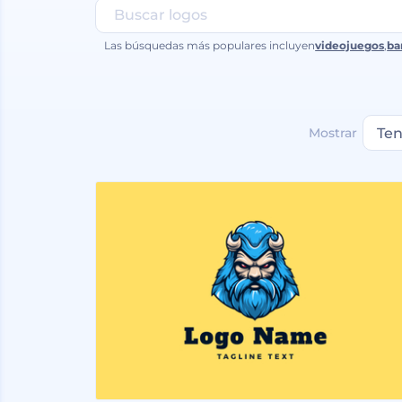
Las búsquedas más populares incluyen
videojuegos
,
ba
Mostrar
Ten