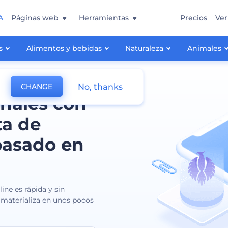
A
Páginas web
Herramientas
Precios
Ver
s
Alimentos y bebidas
Naturaleza
Animales
No, thanks
CHANGE
onales con
ta de
basado en
ine es rápida y sin
 materializa en unos pocos