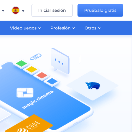
Iniciar sesión
Pruébalo gratis
Videojuegos
Profesión
Otros