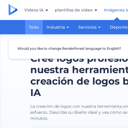
Videos IA
plantillas de video
Imágenes I
Todo
Industria
Servicios
Deporte
Would you like to change Renderforest language to English?
Cree logos profesi
nuestra herramien
creación de logos 
IA
La creación de logos con nuestra herramienta onl
esfuerzo. Describa su diseño ideal y vea cómo se
minutos.