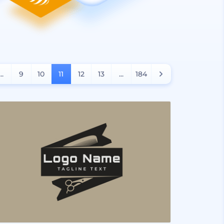
...
9
10
11
12
13
...
184