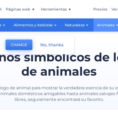
A
Páginas web
Herramientas
Precios
Ver
s
Alimentos y bebidas
Naturaleza
Animales
No, thanks
CHANGE
ños simbólicos de 
de animales
 logo de animal para mostrar la verdadera esencia de su 
nimales domésticos amigables hasta animales salvajes f
libres, seguramente encontrará su favorito.