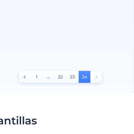
1
...
22
23
24
ntillas