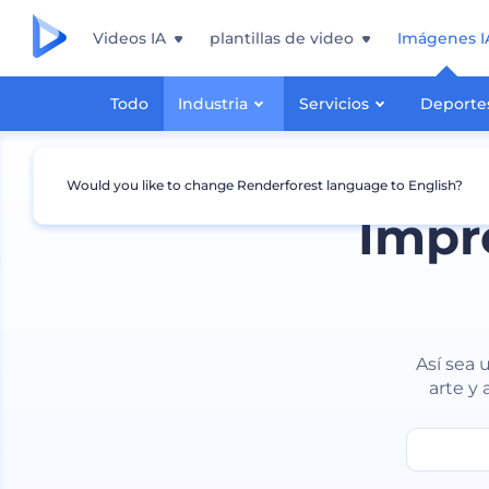
Videos IA
plantillas de video
Imágenes I
Todo
Industria
Servicios
Deporte
Would you like to change Renderforest language to English?
Impr
Así sea 
arte y 