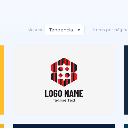
Mostrar
Tendencia
Ítems por págin