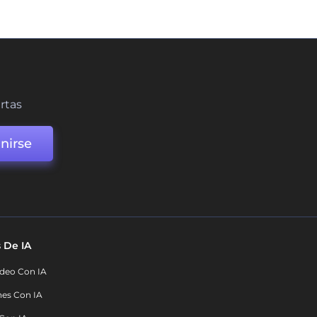
ertas
nirse
 De IA
deo Con IA
nes Con IA