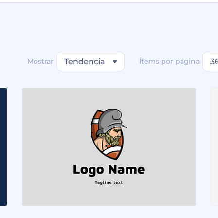
Mostrar
Tendencia
Ítems por página
3