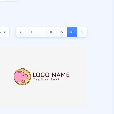
6
1
...
16
17
18