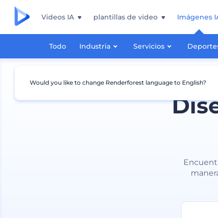
Videos IA
plantillas de video
Imágenes I
Todo
Industria
Servicios
Deporte
Would you like to change Renderforest language to English?
Dis
Encuentr
manera 