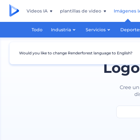
Videos IA
plantillas de video
Imágenes I
Todo
Industria
Servicios
Deporte
Would you like to change Renderforest language to English?
Logo
Cree un 
di