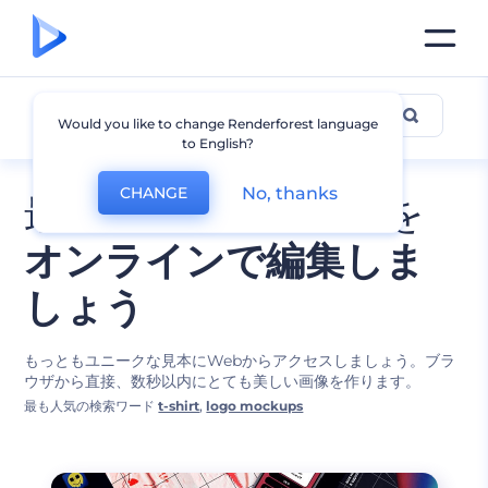
モックアップ・デザイン
Would you like to change Renderforest language
to English?
No, thanks
CHANGE
最高のモックアップを
オンラインで編集しま
しょう
もっともユニークな見本にWebからアクセスしましょう。ブラ
ウザから直接、数秒以内にとても美しい画像を作ります。
最も人気の検索ワード
t-shirt
,
logo mockups