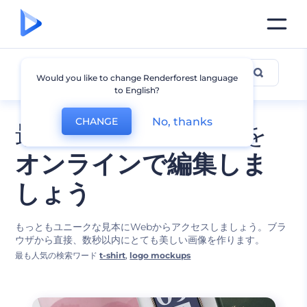
モックアップ・デザイン
Would you like to change Renderforest language
to English?
No, thanks
CHANGE
最高のモックアップを
オンラインで編集しま
しょう
もっともユニークな見本にWebからアクセスしましょう。ブラ
ウザから直接、数秒以内にとても美しい画像を作ります。
最も人気の検索ワード
t-shirt
,
logo mockups