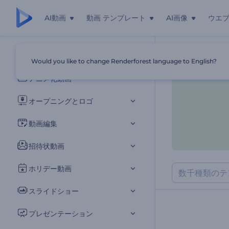
AI動画
動画 テンプレート
AI画像
ウエ
すべてのテンプレート
Would you like to change Renderforest language to English?
ホーム
テンプ
アニメ化動画
オープニングとロゴ
動画編集
招待状動画
ホリデー動画
スライドショー
プレゼンテーション