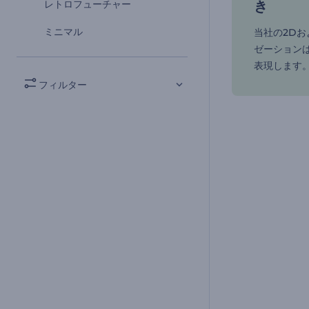
レトロフューチャー
き
ミニマル
当社の2Dお
ゼーション
表現します
フィルター