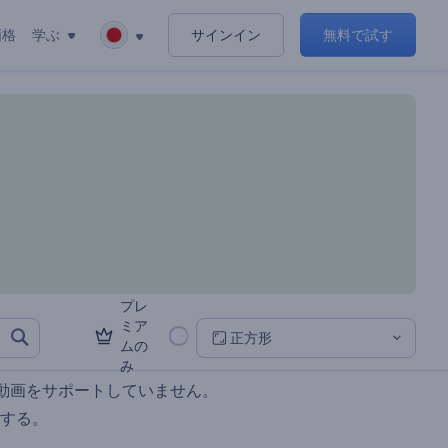
価格
学ぶ
サインイン
無料で試す
プレ
ミア
正方形
ムの
み
動画をサポートしていません。
する。