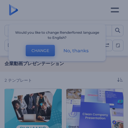
企業動画プレゼンテーション
Would you like to change Renderforest language
to English?
企業向け
No, thanks
CHANGE
企業動画プレゼンテーション
2
テンプレート